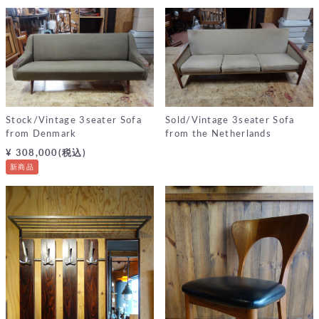
Stock/Vintage 3seater Sofa
Sold/Vintage 3seater Sofa
from Denmark
from the Netherlands
¥ 308,000(税込)
新商品