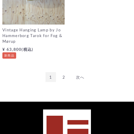
Vintage Hanging Lamp by Jo
Hammerborg Tarok for Fog &
Mørup
¥ 63,800(税込)
新商品
1
2
次へ