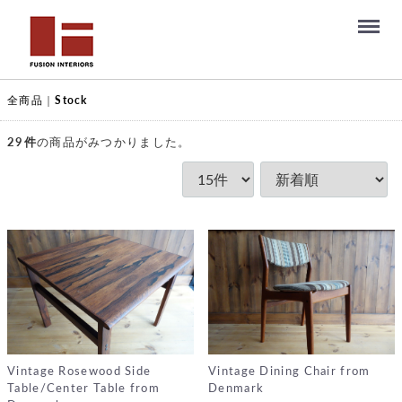
Menu
全商品
Stock
29
件
の商品がみつかりました。
Vintage Rosewood Side
Vintage Dining Chair from
Table/Center Table from
Denmark