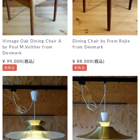
Vintage Oak Dining Chair A
Dining Chair by Frem Rojle
by Poul M.Volther from
from Denmark
Denmark
¥ 99,000(税込)
¥ 88,000(税込)
新商品
新商品