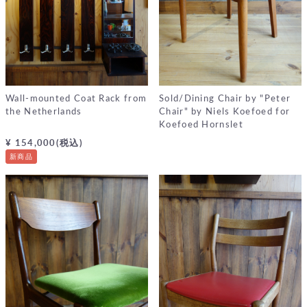
Wall-mounted Coat Rack from
Sold/Dining Chair by "Peter
the Netherlands
Chair" by Niels Koefoed for
Koefoed Hornslet
¥ 154,000(税込)
新商品