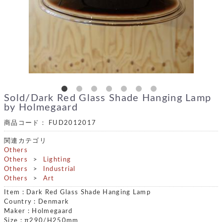
Sold/Dark Red Glass Shade Hanging Lamp
by Holmegaard
商品コード：
FUD2012017
関連カテゴリ
Others
Others
Lighting
Others
Industrial
Others
Art
Item : Dark Red Glass Shade Hanging Lamp
Country : Denmark
Maker : Holmegaard
Size : π290/H250mm