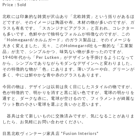
Price : Sold
北欧には印象的な雑貨が沢山あり「北欧雑貨」という括りがあるほ
どですが、そのイメージは陶器や布、木材の物が多いのですが、ガ
ラスも有名です。「スカンジナビアグラス」と言われ、コレクター
も多いです。色鮮やかで独特なフォルムが特徴なのですが、この
「Holmegaard/ホルムガード」のガラス製品は、そのイメージを
大きく変えました。元々、このHolmegarrd社も一般的な「工業製
品」が主で、シンプルかつ、味気ない物が多かったのですが、
1940年代から「Per Lutken」がデザインを手掛けるようになって
から、シンプルでありながらモダンなデザインへと変わりました。
その特徴的な物が「色」にあります。薄いブルーや白、グリーンが
多く、中には鮮やかな青や赤のグラスもあります。
今回の物は、デザインは以前は良く目にしたスタイルの物ですが、
色が特徴的で、明かりを消すと黒に近い色ですが、電球の明かりを
通すと、ダークな赤に。電球が空けるので、フィラメントが綺麗な
ワット数の小さい電球を選ぶと良いかと思います。
器具は全て新しいものに交換済みですが、気になることがありま
したら、お気軽にお問い合わせください。
目黒北欧ヴィンテージ家具店 "Fusion Interiors"