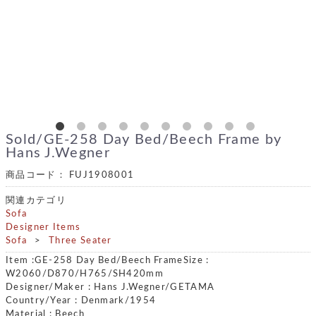
Sold/GE-258 Day Bed/Beech Frame by
Hans J.Wegner
商品コード：
FUJ1908001
関連カテゴリ
Sofa
Designer Items
Sofa
Three Seater
Item :GE-258 Day Bed/Beech FrameSize :
W2060/D870/H765/SH420mm
Designer/Maker : Hans J.Wegner/GETAMA
Country/Year : Denmark/1954
Material : Beech