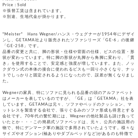
Price : Sold
※張替工賃は含まれています。
※別途、生地代金が掛かります。
"Meister" Hans Wegner/ハンス・ウェグナーが1954年にデザイ
ンし、GETAMA社より販売されたソファシリーズ「GE-6」の後継
「GE-258」です。
品番の変更と共に、脚の形状・仕様や背面の仕様、ビスの位置・形
状が変わっています。特に脚の形状が丸脚から角脚に変わり、「貫
き」を使用することで、安定感と強度が増しています。また、ノッ
クダウン式の本体の接合に使われるビスも一回り小さくなり、ナッ
トでしっかりと固定されるようになったので、誤差が無くなりまし
た。
Wegnerの家具、特にソファに見られる品番の頭のアルファベット
はメーカーを表しているのですが、「GE」は「GETAMA」社を表
しています。GETAMAは元々、ソファやベッドのクッション、マ
ットレスを製造する会社で、張りぐるみのソファ形成も得意とする
会社です。70年代の繁忙期には、Wegnerの他社製品も請け負って
いたとか・・・この簡易式ソファベッドは、元々、公共の施設用の
物で、特にデンマーク軍の施設で多用されていたようです。様々な
サイズやオプション(袖ありやダブルベッドなど)があるのも特徴で