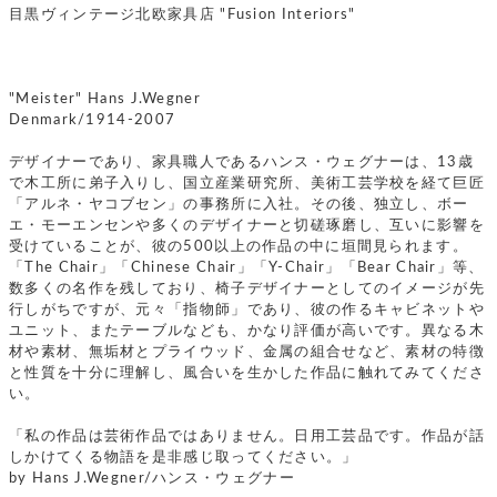
目黒ヴィンテージ北欧家具店 "Fusion Interiors"
"Meister" Hans J.Wegner
Denmark/1914-2007
デザイナーであり、家具職人であるハンス・ウェグナーは、13歳
で木工所に弟子入りし、国立産業研究所、美術工芸学校を経て巨匠
「アルネ・ヤコブセン」の事務所に入社。その後、独立し、ボー
エ・モーエンセンや多くのデザイナーと切磋琢磨し、互いに影響を
受けていることが、彼の500以上の作品の中に垣間見られます。
「The Chair」「Chinese Chair」「Y-Chair」「Bear Chair」等、
数多くの名作を残しており、椅子デザイナーとしてのイメージが先
行しがちですが、元々「指物師」であり、彼の作るキャビネットや
ユニット、またテーブルなども、かなり評価が高いです。異なる木
材や素材、無垢材とプライウッド、金属の組合せなど、素材の特徴
と性質を十分に理解し、風合いを生かした作品に触れてみてくださ
い。
「私の作品は芸術作品ではありません。日用工芸品です。作品が話
しかけてくる物語を是非感じ取ってください。」
by Hans J.Wegner/ハンス・ウェグナー